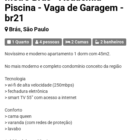
Piscina - Vaga de Garagem -
br21
Brás, São Paulo
1 Quarto
4 pessoas
2 Camas
2 banheiros
Novíssimo e moderno apartamento 1 dorm com 45m2.
No mais moderno e completo condomínio conceito da região
Tecnologia
> wi-fi de alta velocidade (250mbps)
> fechadura eletrônica
> smart TV 55” com acesso a internet
Conforto
> cama queen
> varanda (com redes de proteção)
> lavabo