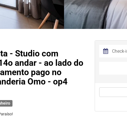
ta - Studio com
 14o andar - ao lado do
onamento pago no
anderia Omo - op4
nheiro
araíso!