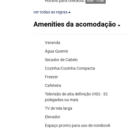
Horário para checkout
6:00 - 11:00
ver todas as regras
Amenities da acomodação
Varanda
Água Quente
Secador de Cabelo
Cozinha/Cozinha Compacta
Freezer
Cafeteira
Televisão de alta definição (HD) - 32
polegadas ou mais
TV de tela larga
Elevador
Espaço pronto para uso de notebook