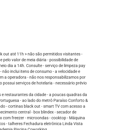
k out até 11h > não são permitidos visitantes -
e pelo valor de meia diária - possibilidade de
io dia a 14h. Consulte - serviço de limpeza pay
- não inclui itens de consumo - a velocidade e
com a operadora - não nos responsabilizamos por
 possui serviços de hotelaria - necessário prévio
s e restaurantes da cidade - a poucas quadras da
Portuguesa - ao lado do metrô Paraíso Conforto &
nado - cortinas black out - smart TV com acesso a
cimento central - box blindex - secador de
ex com freezer - microondas - cooktop - Máquina
atos - talheres Fechadura eletrônica Linda Vista
cademia Piscina Coworking