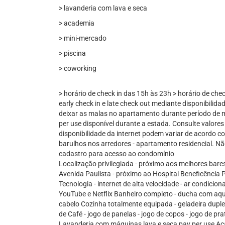
> lavanderia com lava e seca
> academia
> mini-mercado
> piscina
> coworking
> horário de check in das 15h às 23h > horário de chec
early check in e late check out mediante disponibilidad
deixar as malas no apartamento durante período de me
per use disponível durante a estada. Consulte valores 
disponibilidade da internet podem variar de acordo 
barulhos nos arredores - apartamento residencial. Não
cadastro para acesso ao condomínio
Localização privilegiada - próximo aos melhores bare
Avenida Paulista - próximo ao Hospital Beneficência 
Tecnologia - internet de alta velocidade - ar condicio
YouTube e Netflix Banheiro completo - ducha com aque
cabelo Cozinha totalmente equipada - geladeira dupl
de Café - jogo de panelas - jogo de copos - jogo de pr
Lavanderia com máquinas lava e seca pay per use A