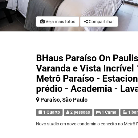
Veja mais fotos
Compartilhar
BHaus Paraíso On Paulis
Varanda e Vista Incrível
Metrô Paraíso - Estaci
prédio - Academia - Lav
Paraíso, São Paulo
1 Quarto
2 pessoas
1 Cama
1 ba
Novo studio em novo condomínio conceito no Metrô P