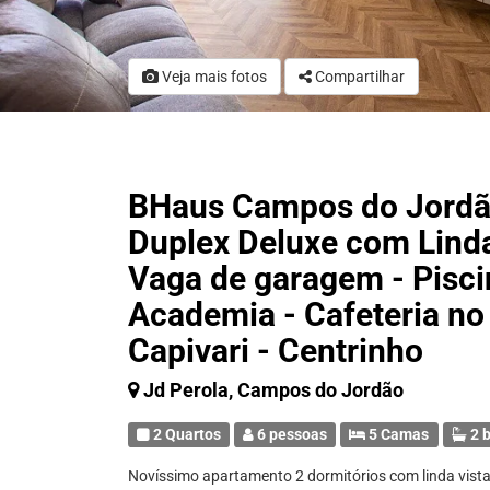
Veja mais fotos
Compartilhar
BHaus Campos do Jordão
Duplex Deluxe com Linda 
Vaga de garagem - Pisci
Academia - Cafeteria no
Capivari - Centrinho
Jd Perola, Campos do Jordão
2 Quartos
6 pessoas
5 Camas
2 b
Novíssimo apartamento 2 dormitórios com linda vista