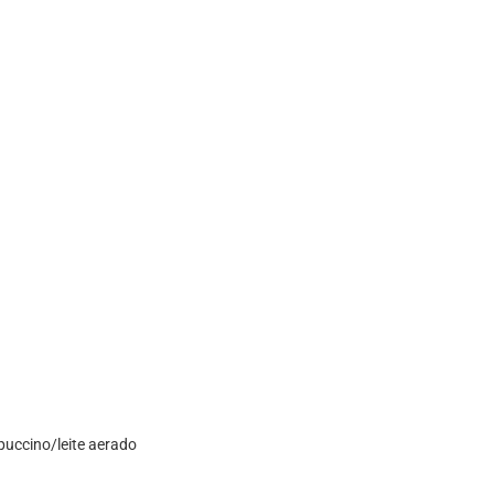
puccino/leite aerado