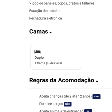
> jogo de panelas, copos, pratos e talheres
Estação de trabalho
Fechadura eletrônica
Camas
Duplo
1 Cama (s) de Casal
Regras da Acomodação
Aceita crianças (de 2 até 12 anos)
sim
Fornece berços
não
Aceita animais de estimação
não