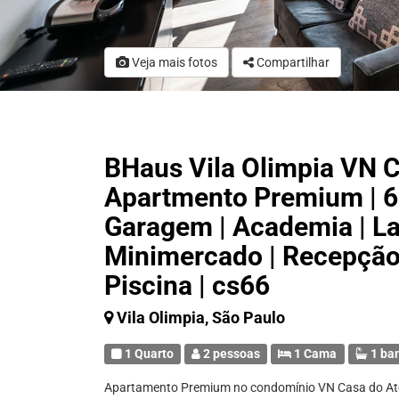
Veja mais fotos
Compartilhar
BHaus Vila Olimpia VN C
Apartmento Premium | 6o
Garagem | Academia | La
Minimercado | Recepção 
Piscina | cs66
Vila Olimpia, São Paulo
1 Quarto
2 pessoas
1 Cama
1 ba
Apartamento Premium no condomínio VN Casa do Ator