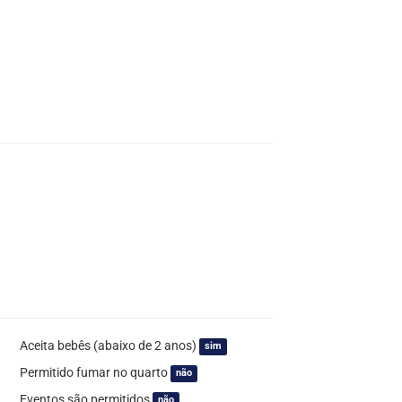
Aceita bebês (abaixo de 2 anos)
sim
Permitido fumar no quarto
não
Eventos são permitidos
não