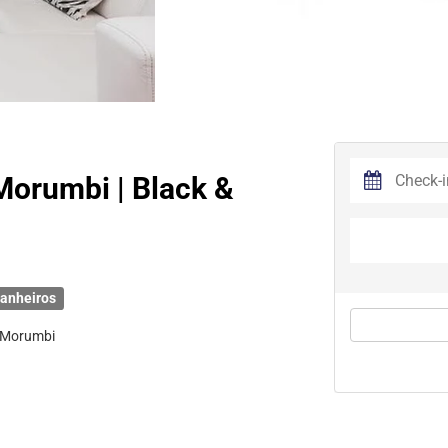
Morumbi | Black &
anheiros
o Morumbi