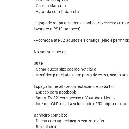
- Cozinha completa
- Cortina black out
- Varanda com linda vista
- 1 jogo de roupa de cama e banho, travesseiros e man
lavanderia R$10 por peça)
- Acomoda até 02 adultos e 1 criança (Não é permitid
No andar superior
Suite
- Cama queen size padrão hotelaria
- Armários planejados com porta de correr, sendo um
Espaço home office com estação de trabalho
- Espaço para notebook
- Smart TV 32" com acesso a Youtube e Netflix
- Internet Wi-Fi de alta velocidade ( 250mbps contrat
Banheiro completo
- Ducha com aquecimento central a gás
- Box blindex