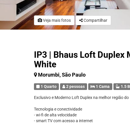
Veja mais fotos
Compartilhar
IP3 | Bhaus Loft Duplex 
White
Morumbi, São Paulo
1 Quarto
2 pessoas
1 Cama
1.5 B
Exclusivo e Moderno Loft Duplex na melhor região d
Tecnologia e conectividade
- wi-fi de alta velocidade
- smart TV com acesso a internet