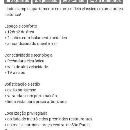
2 Quartos
4 pessoas
3 Camas
3.5 Banheiros
Lindo e amplo apartamento em um edifício clássico em uma praça
histórica!
Espaço e conforto
> 126m2 de área
> 2 suites com isolamento acústico
> ar condicionado quente frio
Conectividade e tecnologia
> fechadura eletrônica
> wi-fi de alta velocidade
> TV a cabo
Sofisticação e estilo
> estilo parisiense
> varandas com porta balcão
> linda vista para praça arborizada
Localização privilegiada
> ao lado do metrô e dos premiados restaurantes
> na mais charmosa praça central de São Paulo