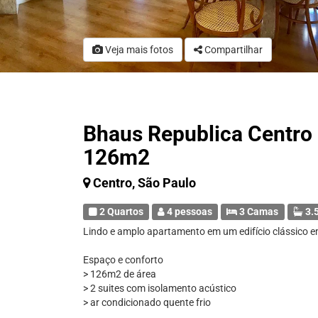
Veja mais fotos
Compartilhar
Bhaus Republica Centro 
126m2
Centro, São Paulo
2 Quartos
4 pessoas
3 Camas
3.5
Lindo e amplo apartamento em um edifício clássico e
Espaço e conforto
> 126m2 de área
> 2 suites com isolamento acústico
> ar condicionado quente frio