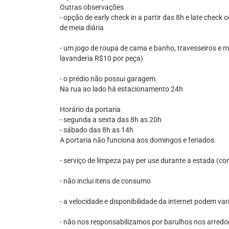
Outras observações
- opção de early check in a partir das 8h e late check 
de meia diária
- um jogo de roupa de cama e banho, travesseiros e m
lavanderia R$10 por peça)
- o prédio não possui garagem.
Na rua ao lado há estacionamento 24h
Horário da portaria
- segunda a sexta das 8h as 20h
- sábado das 8h as 14h
A portaria não funciona aos domingos e feriados.
- serviço de limpeza pay per use durante a estada (co
- não inclui itens de consumo
- a velocidade e disponibilidade da internet podem v
- não nos responsabilizamos por barulhos nos arredo