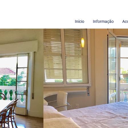
Início
Informação
Ac
Termos de uso
Sobre nós
Políticas de Privacidade