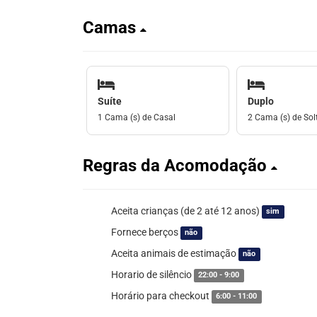
Camas
Suíte
Duplo
1 Cama (s) de Casal
2 Cama (s) de Solt
Regras da Acomodação
Aceita crianças (de 2 até 12 anos)
sim
Fornece berços
não
Aceita animais de estimação
não
Horario de silêncio
22:00 - 9:00
Horário para checkout
6:00 - 11:00