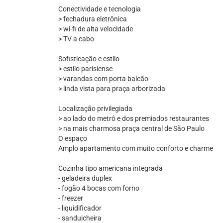
Conectividade e tecnologia
> fechadura eletrônica
> wi-fi de alta velocidade
> TV a cabo
Sofisticação e estilo
> estilo parisiense
> varandas com porta balcão
> linda vista para praça arborizada
Localização privilegiada
> ao lado do metrô e dos premiados restaurantes
> na mais charmosa praça central de São Paulo
O espaço
Amplo apartamento com muito conforto e charme
Cozinha tipo americana integrada
- geladeira duplex
- fogão 4 bocas com forno
- freezer
- liquidificador
- sanduicheira