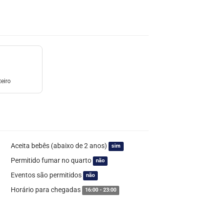
eiro
Aceita bebês (abaixo de 2 anos)
sim
Permitido fumar no quarto
não
Eventos são permitidos
não
Horário para chegadas
16:00 - 23:00