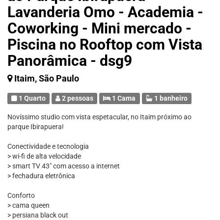
Lavanderia Omo - Academia -
Coworking - Mini mercado -
Piscina no Rooftop com Vista
Panorâmica - dsg9
Itaim, São Paulo
1 Quarto
2 pessoas
1 Cama
1 banheiro
Novíssimo studio com vista espetacular, no Itaim próximo ao
parque Ibirapuera!
Conectividade e tecnologia
> wi-fi de alta velocidade
> smart TV 43" com acesso a internet
> fechadura eletrônica
Conforto
> cama queen
> persiana black out