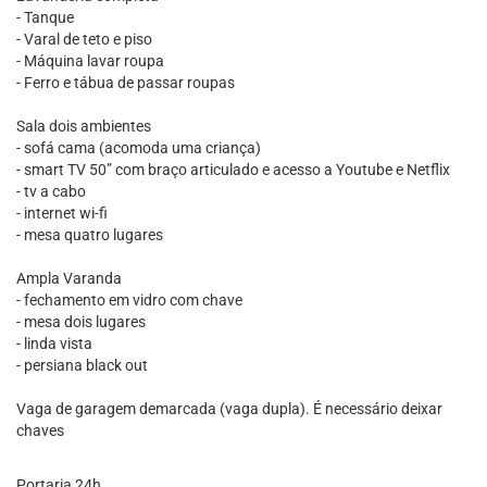
- Tanque
- Varal de teto e piso
- Máquina lavar roupa
- Ferro e tábua de passar roupas
Sala dois ambientes
- sofá cama (acomoda uma criança)
- smart TV 50” com braço articulado e acesso a Youtube e Netflix
- tv a cabo
- internet wi-fi
- mesa quatro lugares
Ampla Varanda
- fechamento em vidro com chave
- mesa dois lugares
- linda vista
- persiana black out
Vaga de garagem demarcada (vaga dupla). É necessário deixar
chaves
Portaria 24h