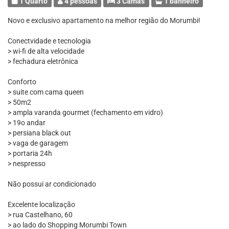
1 Quarto
4 pessoas
3 Camas
1 banheiro
Novo e exclusivo apartamento na melhor região do Morumbi!
Conectvidade e tecnologia
> wi-fi de alta velocidade
> fechadura eletrônica
Conforto
> suite com cama queen
> 50m2
> ampla varanda gourmet (fechamento em vidro)
> 19o andar
> persiana black out
> vaga de garagem
> portaria 24h
> nespresso
Não possui ar condicionado
Excelente localização
> rua Castelhano, 60
> ao lado do Shopping Morumbi Town