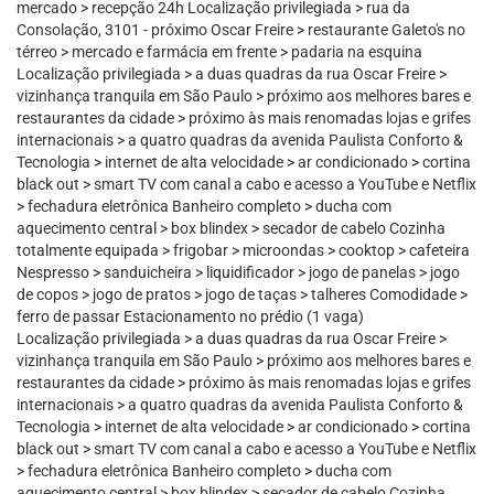
mercado > recepção 24h Localização privilegiada > rua da
Consolação, 3101 - próximo Oscar Freire > restaurante Galeto's no
térreo > mercado e farmácia em frente > padaria na esquina
Localização privilegiada > a duas quadras da rua Oscar Freire >
vizinhança tranquila em São Paulo > próximo aos melhores bares e
restaurantes da cidade > próximo às mais renomadas lojas e grifes
internacionais > a quatro quadras da avenida Paulista Conforto &
Tecnologia > internet de alta velocidade > ar condicionado > cortina
black out > smart TV com canal a cabo e acesso a YouTube e Netflix
> fechadura eletrônica Banheiro completo > ducha com
aquecimento central > box blindex > secador de cabelo Cozinha
totalmente equipada > frigobar > microondas > cooktop > cafeteira
Nespresso > sanduicheira > liquidificador > jogo de panelas > jogo
de copos > jogo de pratos > jogo de taças > talheres Comodidade >
ferro de passar Estacionamento no prédio (1 vaga)
Localização privilegiada > a duas quadras da rua Oscar Freire >
vizinhança tranquila em São Paulo > próximo aos melhores bares e
restaurantes da cidade > próximo às mais renomadas lojas e grifes
internacionais > a quatro quadras da avenida Paulista Conforto &
Tecnologia > internet de alta velocidade > ar condicionado > cortina
black out > smart TV com canal a cabo e acesso a YouTube e Netflix
> fechadura eletrônica Banheiro completo > ducha com
aquecimento central > box blindex > secador de cabelo Cozinha