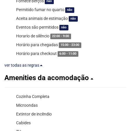
Fornece berços
não
Permitido fumar no quarto
não
Aceita animais de estimação
não
Eventos são permitidos
não
Horario de silêncio
22:00 - 9:00
Horário para chegadas
15:00 - 23:00
Horário para checkout
6:00 - 11:00
ver todas as regras
Amenities da acomodação
Cozinha Completa
Microondas
Extintor de incêndio
Cabides