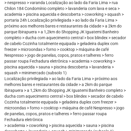
> nespresso > varanda Localização ao lado da Faria Lima > rua
Chilon 184 Condomínio completo > lavanderia com lava e seca >
academia > piscina aquecida e descoberta > coworking > squash >
portaria 24h Localização privilegiada > ao lado da Faria Lima >
próximo aos melhores bares e restaurantes da cidade > a 2km do
parque Ibirapuera > a 1,2km do Shopping JK Iguatemi Banheiro
completo > ducha com aquecimento central > box blindex > secador
de cabelo Cozinha totalmente equipada > geladeira duplex com
freezer > microondas > forno > cooktop > máquina de café
Nespresso > jogo de panelas, copos, pratos e talheres > ferro
passar roupa Fechadura eletrônica > academia > coworking >
piscina aquecida > sauna > piscina descoberta > lavanderia >
squash > minimercado (subsolo 1)
Localização privilegiada > ao lado da Faria Lima > próximo aos
melhores bares e restaurantes da cidade > a 2km do parque
Ibirapuera > a 1,2km do Shopping JK Iguatemi Banheiro completo >
ducha com aquecimento central > box blindex > secador de cabelo
Cozinha totalmente equipada > geladeira duplex com freezer >
microondas > forno > cooktop > máquina de café Nespresso > jogo
de panelas, copos, pratos e talheres > ferro passar roupa
Fechadura eletrônica
> academia > coworking > piscina aquecida > sauna > piscina