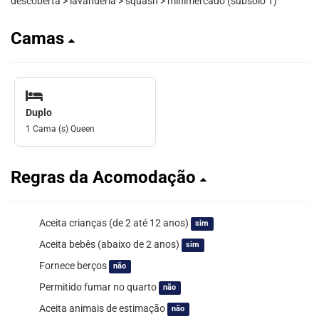
descoberta > lavanderia > squash > minimercado (subsolo 1)
Camas
Duplo
1 Cama (s) Queen
Regras da Acomodação
Aceita crianças (de 2 até 12 anos)
sim
Aceita bebês (abaixo de 2 anos)
sim
Fornece berços
não
Permitido fumar no quarto
não
Aceita animais de estimação
não