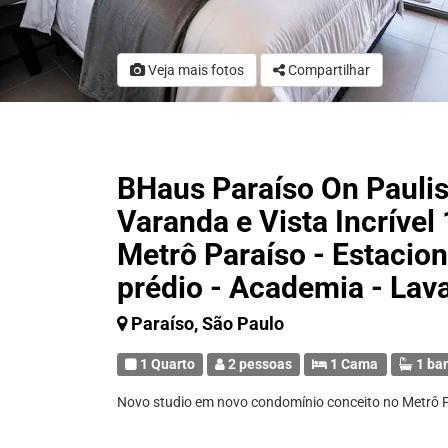
Veja mais fotos
Compartilhar
BHaus Paraíso On Paulis
Varanda e Vista Incrível
Metrô Paraíso - Estaci
prédio - Academia - Lav
Paraíso, São Paulo
1 Quarto
2 pessoas
1 Cama
1 ba
Novo studio em novo condomínio conceito no Metrô P