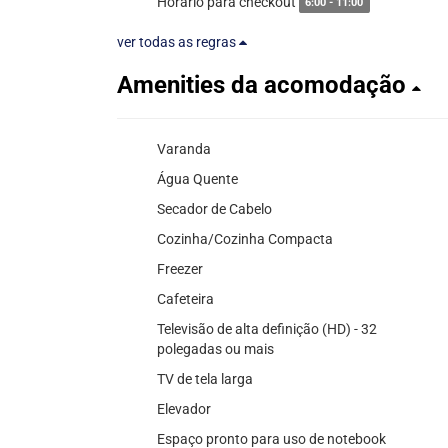
Horário para checkout
6:00 - 11:00
ver todas as regras
Amenities da acomodação
Varanda
Água Quente
Secador de Cabelo
Cozinha/Cozinha Compacta
Freezer
Cafeteira
Televisão de alta definição (HD) - 32
polegadas ou mais
TV de tela larga
Elevador
Espaço pronto para uso de notebook