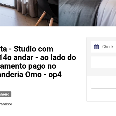
ta - Studio com
 14o andar - ao lado do
onamento pago no
anderia Omo - op4
nheiro
araíso!