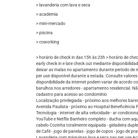
> lavanderia com lava e seca
> academia
> mini-mercado
> piscina
> coworking
> horário de check in das 15h às 23h > horário de chec
early check in e late check out mediante disponibilidad
deixar as malas no apartamento durante período de me
per use disponível durante a estada. Consulte valores 
disponibilidade da internet podem variar de acordo 
barulhos nos arredores - apartamento residencial. Não
cadastro para acesso ao condomínio
Localização privilegiada - próximo aos melhores bare
Avenida Paulista - próximo ao Hospital Beneficência 
Tecnologia - internet de alta velocidade - ar condicio
YouTube e Netflix Banheiro completo - ducha com aque
cabelo Cozinha totalmente equipada - geladeira dupl
de Café - jogo de panelas - jogo de copos - jogo de pr
Lavanderia com máquinas lava e seca pay per use A