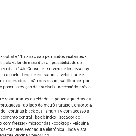
k out até 11h > não são permitidos visitantes -
e pelo valor de meia diária - possibilidade de
io dia a 14h. Consulte - serviço de limpeza pay
- não inclui itens de consumo - a velocidade e
com a operadora - não nos responsabilizamos por
 possui serviços de hotelaria - necessário prévio
s e restaurantes da cidade - a poucas quadras da
Portuguesa - ao lado do metrô Paraíso Conforto &
nado - cortinas black out - smart TV com acesso a
cimento central - box blindex - secador de
ex com freezer - microondas - cooktop - Máquina
atos - talheres Fechadura eletrônica Linda Vista
cademia Piscina Coworking