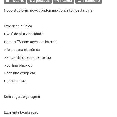
1 Quarto
2 pessoas
1 Cama
1 banheiro
Novo studio em novo condomínio conceito nos Jardins!
Experiência única
> wi-fi de alta velocidade
> smart TV com acesso a internet
> fechadura eletrônica
> ar condicionado quente frio
> cortina black out
> cozinha completa
> portaria 24h
Sem vaga de garagem
Excelente localização