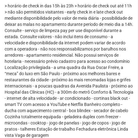
> horário de check in das 15h às 23h > horário de check out até 11h
> não são permitidos visitantes - early check in e late check out
mediante disponibilidade pelo valor de meia diária - possibilidade de
deixar as malas no apartamento durante período de meio dia a 14h.
Consulte - serviço de limpeza pay per use disponível durante a
estada. Consulte valores - não inclui itens de consumo - a
velocidade e disponibilidade da internet podem variar de acordo
com a operadora - não nos responsabilizamos por barulhos nos
arredores - apartamento residencial. Não possui serviços de
hotelaria - necessário prévio cadastro para acesso ao condomínio
Localização privilegiada - a uma quadra da Rua Oscar Freire, a
“meca” do luxo em São Paulo - próximo aos melhores bares e
restaurantes da cidade - próximo às mais renomadas lojas e grifes
internacionais - a poucas quadras da Avenida Paulista - próximo ao
Hospital das Clínicas (HC) - a 300m do metrô Conforto & Tecnologia
- internet de alta velocidade - ar condicionado - cortinas black out -
smart TV com acesso a YouTube e Netflix Banheiro completo -
ducha com aquecimento central - box blindex - secador de cabelo
Cozinha totalmente equipada - geladeira duplex com freezer -
microondas - cooktop - jogo de panelas - jogo de copos - jogo de
pratos - talheres Estação de trabalho Fechadura eletrônica Linda
vista Vaga de garagem