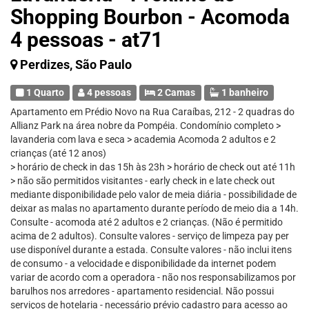
Shopping Bourbon - Acomoda
4 pessoas - at71
Perdizes, São Paulo
1 Quarto
4 pessoas
2 Camas
1 banheiro
Apartamento em Prédio Novo na Rua Caraíbas, 212 - 2 quadras do
Allianz Park na área nobre da Pompéia. Condomínio completo >
lavanderia com lava e seca > academia Acomoda 2 adultos e 2
crianças (até 12 anos)
> horário de check in das 15h às 23h > horário de check out até 11h
> não são permitidos visitantes - early check in e late check out
mediante disponibilidade pelo valor de meia diária - possibilidade de
deixar as malas no apartamento durante período de meio dia a 14h.
Consulte - acomoda até 2 adultos e 2 crianças. (Não é permitido
acima de 2 adultos). Consulte valores - serviço de limpeza pay per
use disponível durante a estada. Consulte valores - não inclui itens
de consumo - a velocidade e disponibilidade da internet podem
variar de acordo com a operadora - não nos responsabilizamos por
barulhos nos arredores - apartamento residencial. Não possui
serviços de hotelaria - necessário prévio cadastro para acesso ao