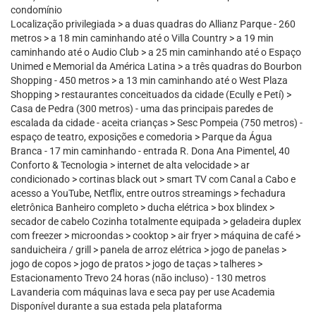
condomínio
Localização privilegiada > a duas quadras do Allianz Parque - 260
metros > a 18 min caminhando até o Villa Country > a 19 min
caminhando até o Audio Club > a 25 min caminhando até o Espaço
Unimed e Memorial da América Latina > a três quadras do Bourbon
Shopping - 450 metros > a 13 min caminhando até o West Plaza
Shopping > restaurantes conceituados da cidade (Ecully e Petí) >
Casa de Pedra (300 metros) - uma das principais paredes de
escalada da cidade - aceita crianças > Sesc Pompeia (750 metros) -
espaço de teatro, exposições e comedoria > Parque da Água
Branca - 17 min caminhando - entrada R. Dona Ana Pimentel, 40
Conforto & Tecnologia > internet de alta velocidade > ar
condicionado > cortinas black out > smart TV com Canal a Cabo e
acesso a YouTube, Netflix, entre outros streamings > fechadura
eletrônica Banheiro completo > ducha elétrica > box blindex >
secador de cabelo Cozinha totalmente equipada > geladeira duplex
com freezer > microondas > cooktop > air fryer > máquina de café >
sanduicheira / grill > panela de arroz elétrica > jogo de panelas >
jogo de copos > jogo de pratos > jogo de taças > talheres >
Estacionamento Trevo 24 horas (não incluso) - 130 metros
Lavanderia com máquinas lava e seca pay per use Academia
Disponível durante a sua estada pela plataforma