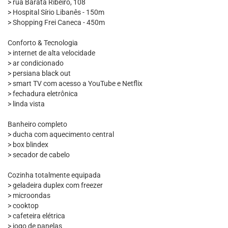
> rua Barata Ribeiro, 108
> Hospital Sírio Libanês - 150m
> Shopping Frei Caneca - 450m
Conforto & Tecnologia
> internet de alta velocidade
> ar condicionado
> persiana black out
> smart TV com acesso a YouTube e Netflix
> fechadura eletrônica
> linda vista
Banheiro completo
> ducha com aquecimento central
> box blindex
> secador de cabelo
Cozinha totalmente equipada
> geladeira duplex com freezer
> microondas
> cooktop
> cafeteira elétrica
> jogo de panelas