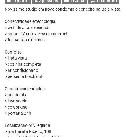
1 Quarto
2 pessoas
1 Cama
1 banheiro
Novíssimo studio em novo condomínio conceito na Bela Vista!
Conectividade e tecnologia
> wi-fi de alta velocidade
> smart TV com acesso a internet
> fechadura eletrônica
Conforto
> linda vista
> cozinha completa
> ar condicionado
> persiana black out
Condomínio completo
> academia
> lavanderia
> coworking
> portaria 24h
Localização privilegiada
> rua Barata Ribeiro, 108