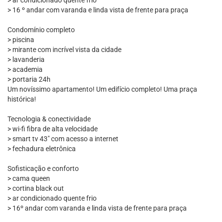
> ar condicionado quente frio
> 16 º andar com varanda e linda vista de frente para praça
Condomínio completo
> piscina
> mirante com incrível vista da cidade
> lavanderia
> academia
> portaria 24h
Um novíssimo apartamento! Um edifício completo! Uma praça
histórica!
Tecnologia & conectividade
> wi-fi fibra de alta velocidade
> smart tv 43" com acesso a internet
> fechadura eletrônica
Sofisticação e conforto
> cama queen
> cortina black out
> ar condicionado quente frio
> 16º andar com varanda e linda vista de frente para praça