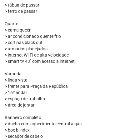
> tábua de passar
> ferro de passar
Quarto
> cama queen
> ar condicionado quente frio
> cortinas black out
> armários planejados
> internet Wi-Fi de alta velocidade
> smart tv 43" com acesso a internet
Varanda
> linda vista
> frente para Praça da República
> 16º andar
> espaço de trabalho
> área de jantar
Banheiro completo
> ducha com aquecimento central a gás
> box blindex
> secador de cabelo