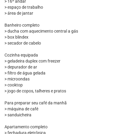
> 16º andar
> espaço de trabalho
> área de jantar
Banheiro completo
> ducha com aquecimento central a gás
> box blindex
> secador de cabelo
Cozinha equipada
> geladeira duplex com freezer
> depurador de ar
> filtro de água gelada
> microondas
> cooktop
> jogo de copos, talheres e pratos
Para preparar seu café da manhã
> máquina de café
> sanduicheira
Apartamento completo
> fechadura eletrônica