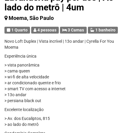
lado do metrô | 4um
Moema, São Paulo
1 Quarto
4 pessoas
3 Camas
1 banheiro
Novo Loft Duplex | Vista incrível | 13o andar | Cyrella For You
Moema
Experiência única
> vista panorâmica
> cama queen
> wi-fi de alta velocidade
> ar condicionado quente e frio
> smart TV com acesso a internet
> 13o andar
> persiana black out
Excelente localização
> Av. dos Eucaliptos, 815
> ao lado do metrô