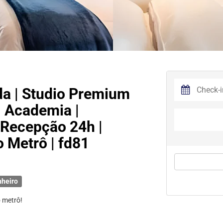
da | Studio Premium
| Academia |
 Recepção 24h |
 Metrô | fd81
nheiro
 metrô!