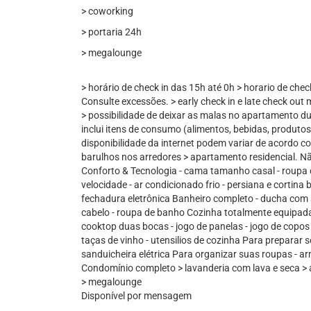
> coworking
> portaria 24h
> megalounge
> horário de check in das 15h até 0h > horario de chec
Consulte excessões. > early check in e late check out 
> possibilidade de deixar as malas no apartamento du
inclui itens de consumo (alimentos, bebidas, produtos 
disponibilidade da internet podem variar de acordo 
barulhos nos arredores > apartamento residencial. Nã
Conforto & Tecnologia - cama tamanho casal - roupa d
velocidade - ar condicionado frio - persiana e cortina 
fechadura eletrônica Banheiro completo - ducha com a
cabelo - roupa de banho Cozinha totalmente equipada 
cooktop duas bocas - jogo de panelas - jogo de copos -
taças de vinho - utensilios de cozinha Para preparar 
sanduicheira elétrica Para organizar suas roupas - ar
Condomínio completo > lavanderia com lava e seca > 
> megalounge
Disponível por mensagem