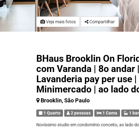
Veja mais fotos
Compartilhar
BHaus Brooklin On Flori
com Varanda | 8o andar 
Lavanderia pay per use |
Minimercado | ao lado do
Brooklin, São Paulo
1 Quarto
2 pessoas
1 Cama
1 ba
Novíssimo studio em condomínio conceito, ao lado do