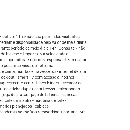
k out até 11h > não são permitidos visitantes.
mediante disponibilidade pelo valor de meia diária
rante período de meio dia a 14h. Consulte > não
de higiene e limpeza). > a velocidade e
com a operadora > não nos responsabilizamos por
o possui serviços de hotelaria
e cama, mantas e travesseiros - internet de alta
black out - smart TV com acesso a internet -
quecimento central - box blindex - secador de
- geladeira duplex com freezer - microondas -
 jogo de pratos - jogo de talheres - canecas -
seu café da manhã - máquina de café -
marios planejados - cabides
academia no rooftop > coworking > portaria 24h