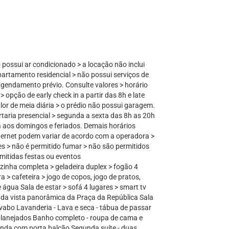
 possui ar condicionado > a locação não inclui
partamento residencial > não possui serviços de
agendamento prévio. Consulte valores > horário
> opção de early check in a partir das 8h e late
lor de meia diária > o prédio não possui garagem.
taria presencial > segunda a sexta das 8h as 20h
a aos domingos e feriados. Demais horários
internet podem variar de acordo com a operadora >
s > não é permitido fumar > não são permitidos
rmitidas festas ou eventos
nha completa > geladeira duplex > fogão 4
ra > cafeteira > jogo de copos, jogo de pratos,
de água Sala de estar > sofá 4 lugares > smart tv
nda vista panorâmica da Praça da República Sala
Lavabo Lavanderia - Lava e seca - tábua de passar
s planejados Banho completo - roupa de cama e
anda com porta balcão Segunda suíte - duas