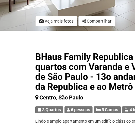
Veja mais fotos
Compartilhar
BHaus Family Republica
quartos com Varanda e Vi
de São Paulo - 13o andar
da Republica e ao Metrô
Centro, São Paulo
3 Quartos
6 pessoas
5 Camas
4 b
Lindo e amplo apartamento em um edifício clássico e