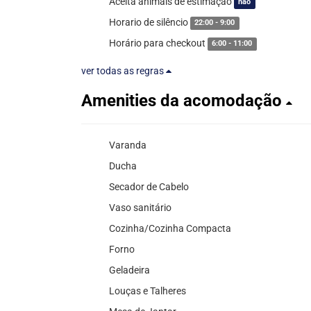
Aceita animais de estimação
não
Horario de silêncio
22:00 - 9:00
Horário para checkout
6:00 - 11:00
ver todas as regras
Amenities da acomodação
Varanda
Ducha
Secador de Cabelo
Vaso sanitário
Cozinha/Cozinha Compacta
Forno
Geladeira
Louças e Talheres