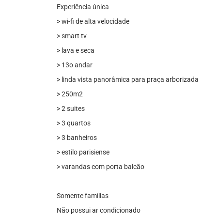
Experiência única
> wi-fi de alta velocidade
> smart tv
> lava e seca
> 13o andar
> linda vista panorâmica para praça arborizada
> 250m2
> 2 suites
> 3 quartos
> 3 banheiros
> estilo parisiense
> varandas com porta balcão
Somente famílias
Não possui ar condicionado