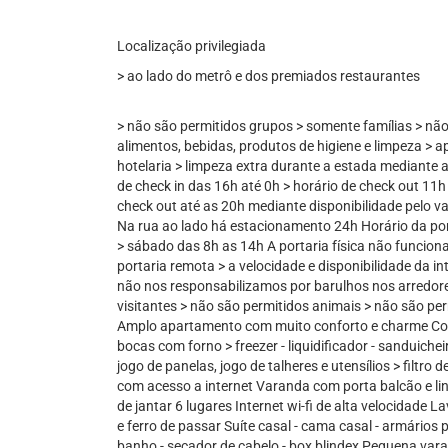
Localização privilegiada
> ao lado do metrô e dos premiados restaurantes
> não são permitidos grupos > somente famílias > não
alimentos, bebidas, produtos de higiene e limpeza > a
hotelaria > limpeza extra durante a estada mediante 
de check in das 16h até 0h > horário de check out 11h 
check out até as 20h mediante disponibilidade pelo va
Na rua ao lado há estacionamento 24h Horário da por
> sábado das 8h as 14h A portaria física não funcion
portaria remota > a velocidade e disponibilidade da 
não nos responsabilizamos por barulhos nos arredore
visitantes > não são permitidos animais > não são pe
Amplo apartamento com muito conforto e charme Cozi
bocas com forno > freezer - liquidificador - sanduichei
jogo de panelas, jogo de talheres e utensílios > filtro 
com acesso a internet Varanda com porta balcão e li
de jantar 6 lugares Internet wi-fi de alta velocidade 
e ferro de passar Suíte casal - cama casal - armário
banho - secador de cabelo - box blindex Pequena var