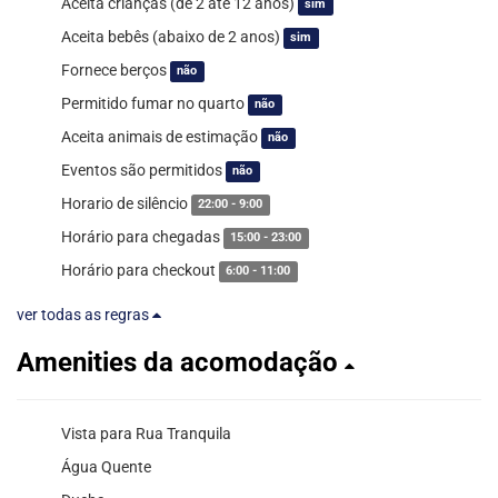
Aceita crianças (de 2 até 12 anos)
sim
Aceita bebês (abaixo de 2 anos)
sim
Fornece berços
não
Permitido fumar no quarto
não
Aceita animais de estimação
não
Eventos são permitidos
não
Horario de silêncio
22:00 - 9:00
Horário para chegadas
15:00 - 23:00
Horário para checkout
6:00 - 11:00
ver todas as regras
Amenities da acomodação
Vista para Rua Tranquila
Água Quente