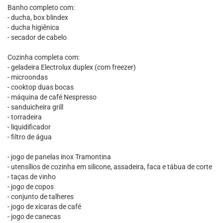
Banho completo com:
- ducha, box blindex
- ducha higiênica
- secador de cabelo
Cozinha completa com:
- geladeira Electrolux duplex (com freezer)
- microondas
- cooktop duas bocas
- máquina de café Nespresso
- sanduicheira grill
- torradeira
- liquidificador
- filtro de água
- jogo de panelas inox Tramontina
- utensílios de cozinha em silicone, assadeira, faca e tábua de corte
- taças de vinho
- jogo de copos
- conjunto de talheres
- jogo de xícaras de café
- jogo de canecas